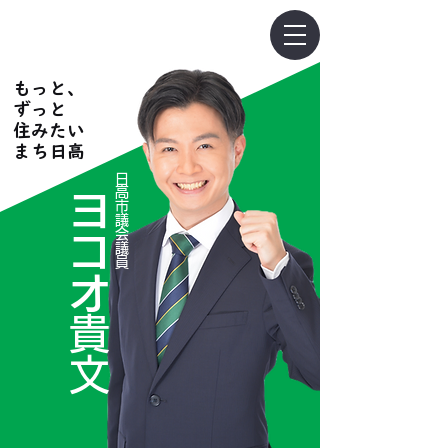
日高市議会議員ヨコオ貴文
ヨコオ貴文
​公式ホー
ムページ
​もっと、
ずっと
住みたい
まち日高
日高市議会議員
​ヨコオ
貴文