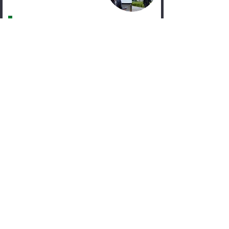
政治×IT分野のベンチャー企業に新
卒で入社し、日本最大の政治・選挙
専門ネットメディアの編集部に勤
務。入社1年目で国政与野党の党首
クラスに直接インタビュー。政治や
選挙をより面白く・わかりやすく伝
えるにはどうすべきか、ひとりひと
りの目線に立った情報発信を目指
し、3年間でメディアのアクセス数
は3倍に。SNS運用やYouTubeチ
ャンネルの立ち上げ、企画にも携わ
り、「政治コミュニケーション」ー
政治と有権者のコミュニケーション
の重要性を身に染みて実感しました