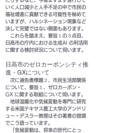
いく人口減少と人手不足の中で市民の
福祉増進に貢献できる可能性を秘めて
いますが、ハルシネーション現象など
決して完璧ではない側面もあります。
　これらを踏まえ、要旨１の３点目、
日高市の庁内における生成AI の利活用
に関する検討状況について伺います。
日高市のゼロカーボンシティ推
進・GXについて
　次に通告書標題２、市民生活部関係
について、要旨１、ゼロカーボン・
GX に関する取組について伺います。
　地球温暖化や気候変動を専門に研究
する米国テキサス農工大学のアンドリ
ュー・デスラー教授はその著書の冒頭
でこう語っています。
　「気候変動は、将来の世代にとっ