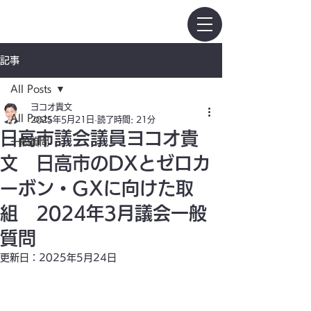
日高市議会議員ヨコオ貴文
ヨコオ貴文
​公式ホー
ムページ
記事
All Posts
ヨコオ貴文
All Posts
2025年5月21日
読了時間: 21分
日高市議会議員ヨコオ貴
一般質問
文 日高市のDXとゼロカ
ーボン・GXに向けた取
組 2024年3月議会一般
質問
更新日：
2025年5月24日