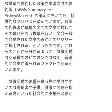
な言葉で要約した政策立案者向けの要
約版（SPMs Summary for 
PolicyMakers）の策定においても、特
徴的なプロセスを踏んでいます。各国
の代表者が草稿の全ての文章に対して
その是非を問う投票を行い、全会一致
で合意された文章のみがこのサマリー
に採用される、というものです。これ
らのことから分かるように、気候変動
はある種のオピニオンではなく、普遍
的に合意が得られるファクトであると
いえます。
　気候変動の影響を真っ先に受けやす
いのは高齢者や子供、健康に問題を抱
える方といった社会的に支援を必要と
する立場の方々や、自然資源に頼った
生活を送る方々です。たとえば、夏場
の気温上昇によって冷房に使用する電